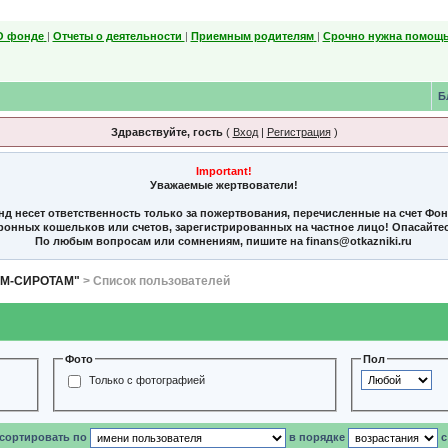
О фонде
|
Отчеты о деятельности
|
Приемным родителям
|
Срочно нужна помощь
Б
Здравствуйте, гость
(
Вход
|
Регистрация
)
Important!
Уважаемые жертвователи!
нд несет ответственность только за пожертвования, перечисленные на счет Фо
тронных кошельков или счетов, зарегистрированных на частное лицо! Опасайте
По любым вопросам или сомнениям, пишите на finans@otkazniki.ru
ЯМ-СИРОТАМ"
> Список пользователей
Фото
Пол
Только с фотографией
 сортировать по
в порядке