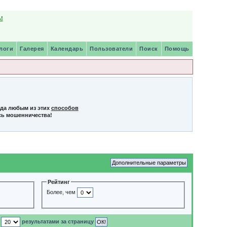
!
логи
Галерея
Календарь
Пользователи
Поиск
Помощь
нда любым из этих
способов
сь мошенничества!
Рейтинг
Более, чем
с
результатами за страницу