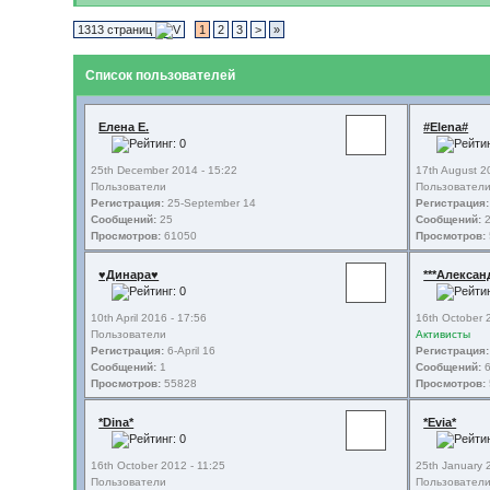
1313 страниц
1
2
3
>
»
Список пользователей
Елена Е.
#Elena#
25th December 2014 - 15:22
17th August 2
Пользователи
Пользовател
Регистрация:
25-September 14
Регистрация:
Сообщений:
25
Сообщений:
2
Просмотров:
61050
Просмотров:
♥Динара♥
***Алексан
10th April 2016 - 17:56
16th October 
Пользователи
Активисты
Регистрация:
6-April 16
Регистрация:
Сообщений:
1
Сообщений:
Просмотров:
55828
Просмотров:
*Dina*
*Evia*
16th October 2012 - 11:25
25th January 
Пользователи
Пользовател