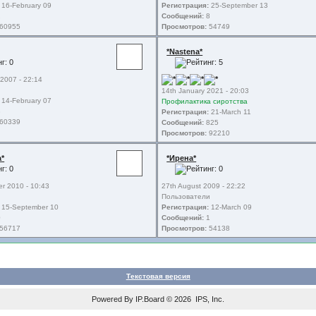
16-February 09
Регистрация:
25-September 13
2
Сообщений:
8
60955
Просмотров:
54749
*Nastena*
 2007 - 22:14
и
14th January 2021 - 20:03
14-February 07
Профилактика сиротства
3
Регистрация:
21-March 11
60339
Сообщений:
825
Просмотров:
92210
а*
*Ирена*
r 2010 - 10:43
27th August 2009 - 22:22
и
Пользователи
15-September 10
Регистрация:
12-March 09
0
Сообщений:
1
56717
Просмотров:
54138
Текстовая версия
Powered By
IP.Board
© 2026
IPS, Inc
.