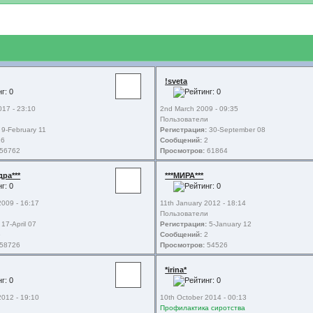
!sveta
017 - 23:10
2nd March 2009 - 09:35
и
Пользователи
9-February 11
Регистрация:
30-September 08
6
Сообщений:
2
56762
Просмотров:
61864
дра***
***МИРА***
2009 - 16:17
11th January 2012 - 18:14
Пользователи
17-April 07
Регистрация:
5-January 12
6
Сообщений:
2
58726
Просмотров:
54526
*irina*
2012 - 19:10
10th October 2014 - 00:13
и
Профилактика сиротства