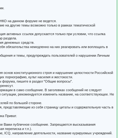
ии.
 НКО на данном форуме не ведется.
ие на другие темы возможно только в рамках тематической
ия активных ссылок допускается только при условии, что ссылка
р раздела.
ия денежных средств.
ебя обязательства немедленно на них реагировать или воплощать в
ообщения и темы, предупреждать пользователей о нарушении Личным
я основ конституционного строя и нарушение целостности Российской
их порнографию, культ насилия и жестокости.
мы форума, пишите в раздел "Общие вопросы".
еренесут.
ормации в само сообщение. В заголовках сообщений не следует
ситуации, рекомендуется изменить название, на соответствующее. Не
елей по большей стороне.
я, представляющие из себя страницу цитаты и содержательную часть в
пка Приват.
нное Вами публичное сообщение. Запрещаются высказывания
 переписка и т.п.).
pe, ICQ, направление деятельности, название курируемых учреждений.