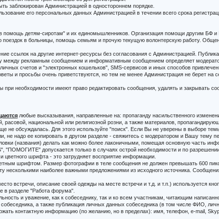
ыть заблокирован Администрацией в одностороннем порядке.
ользование его персональных данных Администрацией в течении всего срока регистрац
 в помощь детям-сиротам" и их единомышленников. Организация помощи другим БФ и
 поездок в больницы, помощь семьям и прочую текущую волонтерскую работу. Общен
ие ссылок на другие интернет-ресурсы без согласования с Администрацией. Публикац
цу между рекламным сообщением и информативным сообщением определяет модерато
ичных счетов и "электронных кошельков", SMS-сервисов и иных способов привлечен
еты и просьбы очень приветствуются, но тем не менее Администрация не берет на с
ы при необходимости имеют право редактировать сообщения, удалять и закрывать с
щаются
любые высказывания, направленные на: пропаганду насильственного изменени
, расовой, национальной или религиозной розни, а также материалов, пропагандирующ
еще не обсуждалась. Для этого используйте "поиск". Если Вы не уверены в выборе те
ли, не надо ее копировать в другом разделе - свяжитесь с модератором и Вашу тему п
оловки (названия) делать как можно более лаконичными, помещая основную часть инф
, "ПОМОГИТЕ" допускается только в случаях острой необходимости и по разрешении 
и цветного шрифта - это затрудняет восприятие информации.
ветным шрифтом. Размер фотографии в теле сообщения не должен превышать 600 пикс
тату несколькими наиболее важными предложениями из исходного источника. Сообщени
сто встречи, описание своей одежды на месте встречи и т.д. и т.п.) используется кно
е в разделе "Работа форума".
льность и уважение, как к собеседнику, так и ко всем участникам, читающим написа
обеседника, а также публикация личных данных собеседника (в том числе ФИО, личная
жать контактную информацию (по желанию, но в пределах): имя, телефон, e-mail, Sky