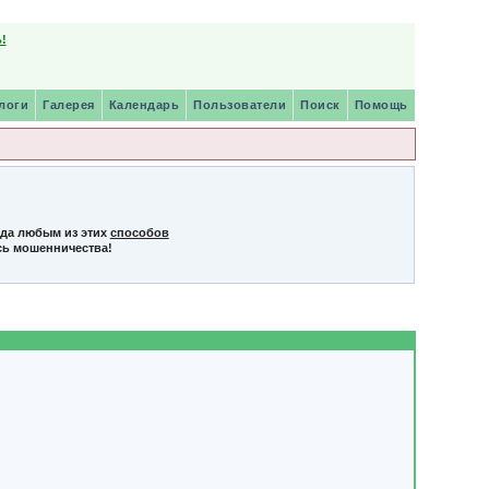
!
логи
Галерея
Календарь
Пользователи
Поиск
Помощь
нда любым из этих
способов
сь мошенничества!