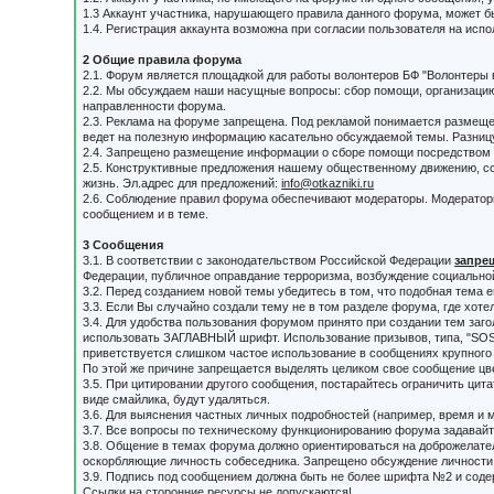
1.3 Аккаунт участника, нарушающего правила данного форума, может б
1.4. Регистрация аккаунта возможна при согласии пользователя на исп
2 Общие правила форума
2.1. Форум является площадкой для работы волонтеров БФ "Волонтеры
2.2. Мы обсуждаем наши насущные вопросы: сбор помощи, организацию
направленности форума.
2.3. Реклама на форуме запрещена. Под рекламой понимается размещен
ведет на полезную информацию касательно обсуждаемой темы. Разни
2.4. Запрещено размещение информации о сборе помощи посредством л
2.5. Конструктивные предложения нашему общественному движению, сов
жизнь. Эл.адрес для предложений:
info@otkazniki.ru
2.6. Соблюдение правил форума обеспечивают модераторы. Модератор
сообщением и в теме.
3 Сообщения
3.1. В соответствии с законодательством Российской Федерации
запре
Федерации, публичное оправдание терроризма, возбуждение социальной
3.2. Перед созданием новой темы убедитесь в том, что подобная тема 
3.3. Если Вы случайно создали тему не в том разделе форума, где хоте
3.4. Для удобства пользования форумом принято при создании тем заг
использовать ЗАГЛАВНЫЙ шрифт. Использование призывов, типа, "SOS"
приветствуется слишком частое использование в сообщениях крупного 
По этой же причине запрещается выделять целиком свое сообщение ц
3.5. При цитировании другого сообщения, постарайтесь ограничить ци
виде смайлика, будут удаляться.
3.6. Для выяснения частных личных подробностей (например, время и ме
3.7. Все вопросы по техническому функционированию форума задавайт
3.8. Общение в темах форума должно ориентироваться на доброжелате
оскорбляющие личность собеседника. Запрещено обсуждение личности с
3.9. Подпись под сообщением должна быть не более шрифта №2 и содер
Ссылки на сторонние ресурсы не допускаются!