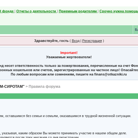
О фонде
|
Отчеты о деятельности
|
Приемным родителям
|
Срочно нужна помощь
Б
Здравствуйте, гость
(
Вход
|
Регистрация
)
Important!
Уважаемые жертвователи!
нд несет ответственность только за пожертвования, перечисленные на счет Фо
тронных кошельков или счетов, зарегистрированных на частное лицо! Опасайте
По любым вопросам или сомнениям, пишите на finans@otkazniki.ru
ЯМ-СИРОТАМ"
> Правила форума
ям, оставшимся без семьи и семьям, оказавшимся в трудной жизненной ситуации.
, указывая, каким образом Вы можете принимать участие в нашем общем деле.
удаляется после трех месяцев со дня регистрации.