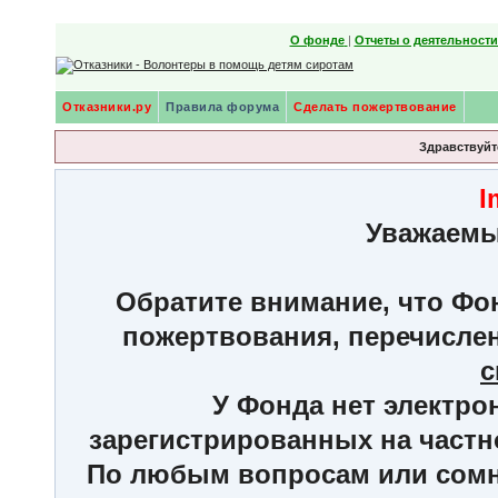
О фонде
|
Отчеты о деятельност
Отказники.ру
Правила форума
Сделать пожертвование
Здравствуйте
I
Уважаемы
Обратите внимание, что Фон
пожертвования, перечисле
с
У Фонда нет электро
зарегистрированных на частн
По любым вопросам или сомне