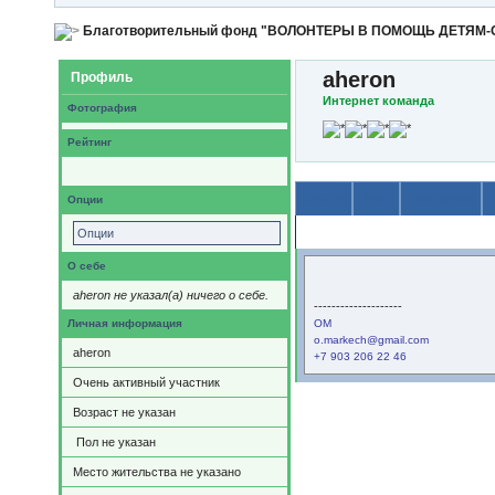
Благотворительный фонд "ВОЛОНТЕРЫ В ПОМОЩЬ ДЕТЯМ
aheron
Профиль
Интернет команда
Фотография
Рейтинг
О себе
Темы
Сообщения
Опции
Содержимое
Опции
О себе
aheron не указал(а) ничего о себе.
--------------------
Личная информация
ОМ
o.markech@gmail.com
aheron
+7 903 206 22 46
Очень активный участник
Возраст не указан
Пол не указан
Место жительства не указано