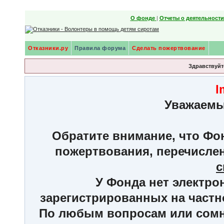
О фонде
|
Отчеты о деятельност
Отказники.ру
Правила форума
Сделать пожертвование
Здравствуйте
I
Уважаемы
Обратите внимание, что Фон
пожертвования, перечисле
с
У Фонда нет электро
зарегистрированных на частн
По любым вопросам или сомне