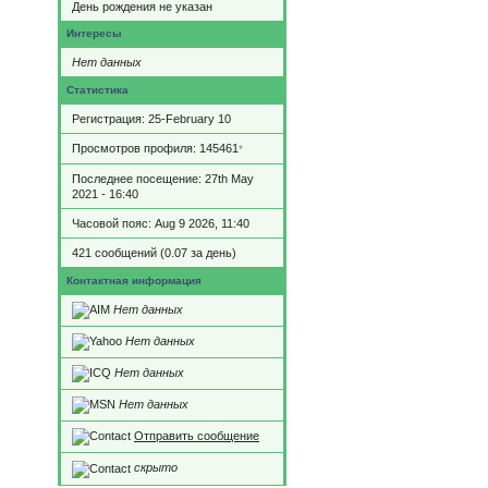
День рождения не указан
Интересы
Нет данных
Статистика
Регистрация: 25-February 10
Просмотров профиля: 145461
*
Последнее посещение: 27th May
2021 - 16:40
Часовой пояс: Aug 9 2026, 11:40
421 сообщений (0.07 за день)
Контактная информация
Нет данных
Нет данных
Нет данных
Нет данных
Отправить сообщение
скрыто