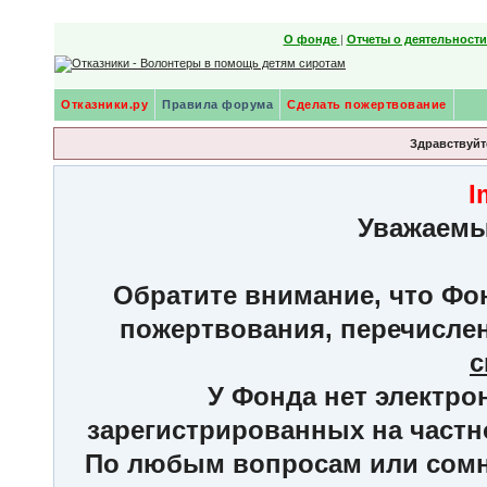
О фонде
|
Отчеты о деятельност
Отказники.ру
Правила форума
Сделать пожертвование
Здравствуйте
I
Уважаемы
Обратите внимание, что Фон
пожертвования, перечисле
с
У Фонда нет электро
зарегистрированных на частн
По любым вопросам или сомне