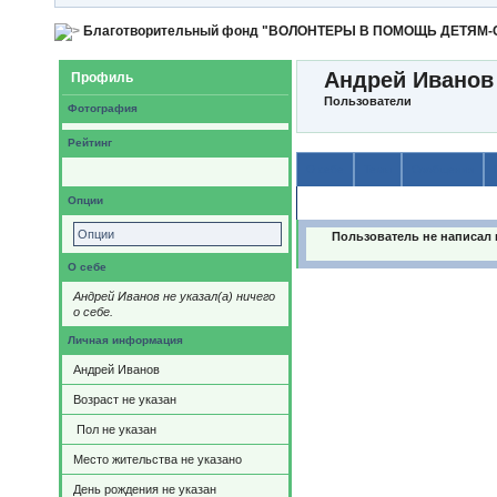
Благотворительный фонд "ВОЛОНТЕРЫ В ПОМОЩЬ ДЕТЯМ
Андрей Иванов
Профиль
Пользователи
Фотография
Рейтинг
О себе
Темы
Сообщения
Опции
Содержимое
Опции
Пользователь не написал 
О себе
Андрей Иванов не указал(а) ничего
о себе.
Личная информация
Андрей Иванов
Возраст не указан
Пол не указан
Место жительства не указано
День рождения не указан