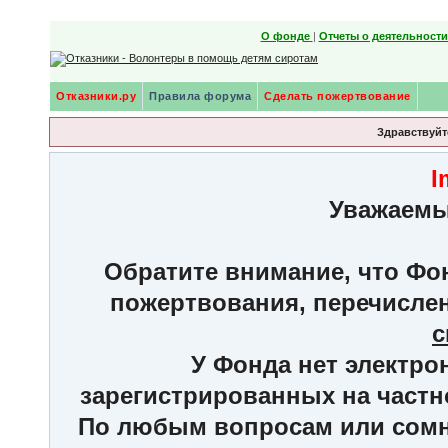
О фонде
|
Отчеты о деятельност
Отказники.ру
Правила форума
Сделать пожертвование
Здравствуйте
I
Уважаемы
Обратите внимание, что Фон
пожертвования, перечисле
с
У Фонда нет электро
зарегистрированных на частн
По любым вопросам или сомне