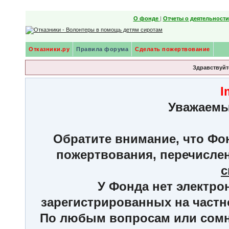
О фонде
|
Отчеты о деятельност
Отказники.ру
Правила форума
Сделать пожертвование
Здравствуйте
I
Уважаемы
Обратите внимание, что Фон
пожертвования, перечисле
с
У Фонда нет электро
зарегистрированных на частн
По любым вопросам или сомне