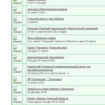
отчет о поездке
игрушки в Дмитровский интернат
31 марта 2011 г.
Тульский центр и дом ребенка
2 апреля
Орехово-Зуевский дошкольный туберкулезный санаторий
Отчет о мартовской 2011 поедке.
Дети побывали в цирке!
Соц. приют "Надежда" приехал в Москву в цирк 25 марта
Приют "Надежда" (Тверская обл.)
поездка 17 марта
Александровский дом ребенка
Поездка 30 марта 2011
Кашинский Социально-реабилитационный центр для
несовершеннолетних
19 марта 2011 есть фотки деток :-)
ДД "Гнездышко", г.Ульяновск
11 марта 2011
Новый год в Доме ребенка (Ульяновск)
28 декабря 2010
Приют г.Бежецк Тверской области
Новогодняя поездка 06.01.2011