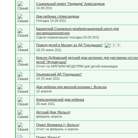
Социальный приют "Надежда" Александров
14.09.2011
Дом ребенка г.Александров
Поездка 14.09.2011
Кашинский Социально-реабилитационный центр для
несовершеннолетних
Одели первоклашек! поездка 03.09.2011
Приезд детей в Москву из ДД "Гнездышко"
1
2
18-25 июня 2011
Красно-Дубравский детский дом-интернат для умственно отста
детей "Журавушка"
Отчет по МЯГКИМ МОДУЛЯМ для детей-инвалидов
Ульяновский ДД "Гнездышко"
14-15 мая 2011
Дом ребенка при женской колонии г. Вольска
10 апреля
Александровский дом ребенка
26 мая 2011
Детский Дом (Вольск)
февраль-апрель
Приют Волжанка (г. Вольск)
отчет за февраль и апрель
Приют "Радуга"