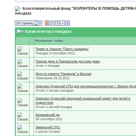
Благотворительный фонд "ВОЛОНТЕРЫ В ПОМОЩЬ ДЕТЯМ
поездках
18 страниц
1
2
3
>
»
Архив отчетов о поездках
Название темы
Приют в Уршеле "Парус надежды"
Поездка 4 сентября 2011г.
Покров день в Покровском детском доме
отчет о поездке
Дети из приюта "Надежда" в Москве
Приезжали 19.10.2011
Орехово-Зуевский СРЦ для несовершеннолетних г. Ликино-Дул
Отчет о летних поездках
Орехово-Зуевский городской социальный приют для детей и
подростков
Отчет о летней поездке
Конаковский др
30 сентября 2011
Ливенский СРЦ
к школе готовы!