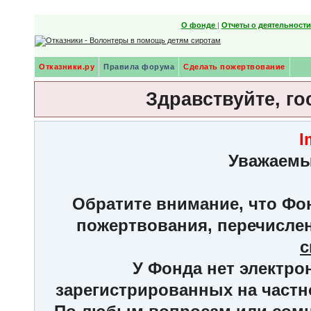
О фонде
|
Отчеты о деятельност
Отказники.ру
Правила форума
Сделать пожертвование
Здравствуйте, го
I
Уважаемы
Обратите внимание, что Фон
пожертвования, перечисле
с
У Фонда нет электро
зарегистрированных на частн