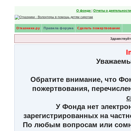
О фонде
|
Отчеты о деятельност
Отказники.ру
Правила форума
Сделать пожертвование
Здравствуйте
I
Уважаемы
Обратите внимание, что Фон
пожертвования, перечисле
с
У Фонда нет электро
зарегистрированных на частн
По любым вопросам или сомне