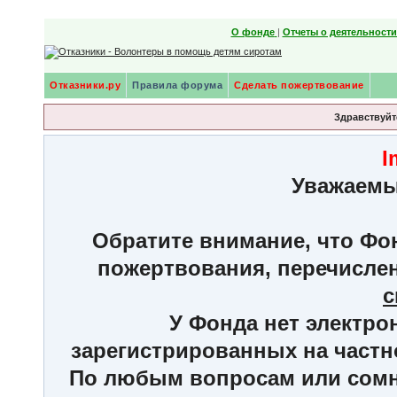
О фонде
|
Отчеты о деятельност
Отказники.ру
Правила форума
Сделать пожертвование
Здравствуйте
I
Уважаемы
Обратите внимание, что Фон
пожертвования, перечисле
с
У Фонда нет электро
зарегистрированных на частн
По любым вопросам или сомне