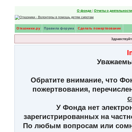
О фонде
|
Отчеты о деятельност
Отказники.ру
Правила форума
Сделать пожертвование
Здравствуйте
I
Уважаемы
Обратите внимание, что Фон
пожертвования, перечисле
с
У Фонда нет электро
зарегистрированных на частн
По любым вопросам или сомне