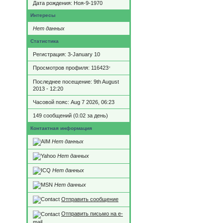
Дата рождения:
Ноя-9-1970
Интересы
Нет данных
Статистика
Регистрация: 3-January 10
Просмотров профиля: 116423
*
Последнее посещение: 9th August
2013 - 12:20
Часовой пояс: Aug 7 2026, 06:23
149 сообщений (0.02 за день)
Контактная информация
Нет данных
Нет данных
Нет данных
Нет данных
Отправить сообщение
Отправить письмо на e-
mail