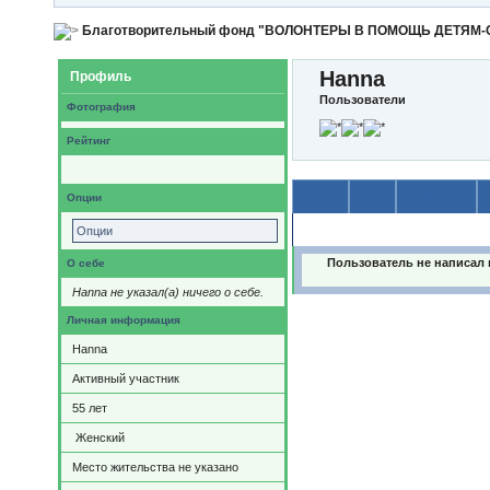
Благотворительный фонд "ВОЛОНТЕРЫ В ПОМОЩЬ ДЕТЯМ
Hanna
Профиль
Пользователи
Фотография
Рейтинг
О себе
Темы
Сообщения
Опции
Содержимое
Опции
Пользователь не написал 
О себе
Hanna не указал(а) ничего о себе.
Личная информация
Hanna
Активный участник
55
лет
Женский
Место жительства не указано