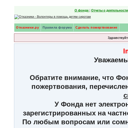
О фонде
|
Отчеты о деятельност
Отказники.ру
Правила форума
Сделать пожертвование
Здравствуйте
I
Уважаемы
Обратите внимание, что Фон
пожертвования, перечисле
с
У Фонда нет электро
зарегистрированных на частн
По любым вопросам или сомне