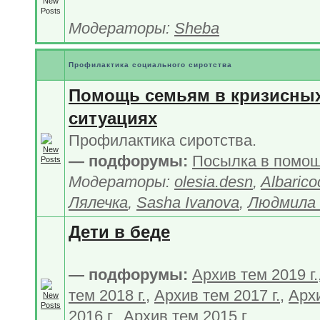
Модераторы:
Sheba
Профилактика социального сиротства
Помощь семьям в кризисны
ситуациях
Профилактика сиротства.
— подфорумы:
Посылка в помо
Модераторы:
olesia.desn
,
Albarico
Лялечка
,
Sasha Ivanova
,
Людмила 
Дети в беде
— подфорумы:
Архив тем 2019 г.
тем 2018 г.
,
Архив тем 2017 г.
,
Арх
2016 г.
,
Архив тем 2015 г.