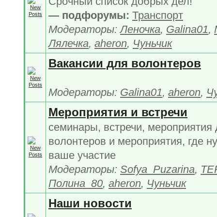
Срочный список добрых дел!
— подфорумы:
Транспорт
Модераторы:
Леночка
,
Galina01
,
Лялечка
,
aheron
,
Чуньчик
Вакансии для волонтеров
Модераторы:
Galina01
,
aheron
,
Ч
Мероприятия и встречи
семинары, встречи, мероприятия
волонтеров и мероприятия, где н
ваше участие
Модераторы:
Sofya_Puzarina
,
TE
Полина_80
,
aheron
,
Чуньчик
Наши новости