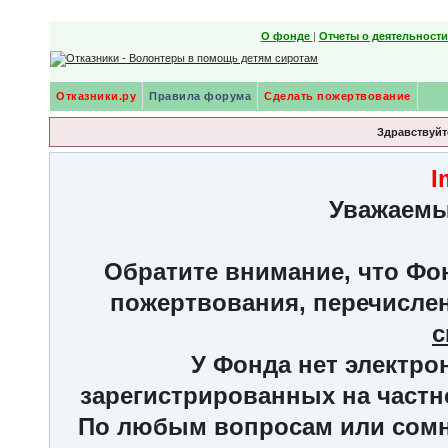
О фонде
|
Отчеты о деятельност
Отказники.ру
Правила форума
Сделать пожертвование
Здравствуйте
I
Уважаемы
Обратите внимание, что Фон
пожертвования, перечисле
с
У Фонда нет электро
зарегистрированных на частн
По любым вопросам или сомне