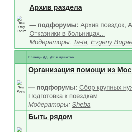
Архив раздела
— подфорумы:
Архив поездок
,
А
Отказники в больницах...
Модераторы:
Ta-ta
,
Evgeny Buga
Помощь ДД, ДР и приютам
Организация помощи из Мо
— подфорумы:
Сбор крупных ну
Подготовка к поездкам
Модераторы:
Sheba
Быть рядом