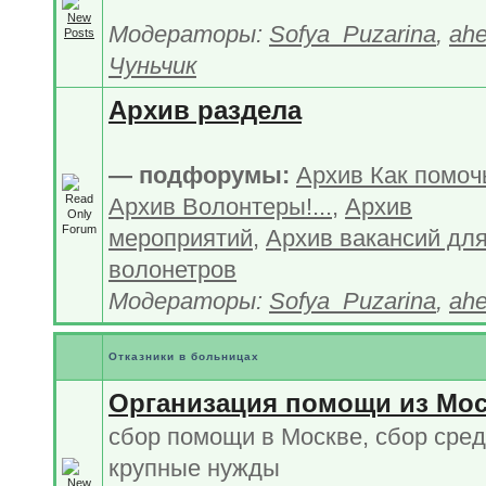
Модераторы:
Sofya_Puzarina
,
ahe
Чуньчик
Архив раздела
— подфорумы:
Архив Как помочь
Архив Волонтеры!...
,
Архив
мероприятий
,
Архив вакансий дл
волонетров
Модераторы:
Sofya_Puzarina
,
ahe
Отказники в больницах
Организация помощи из Мо
сбор помощи в Москве, сбор сред
крупные нужды