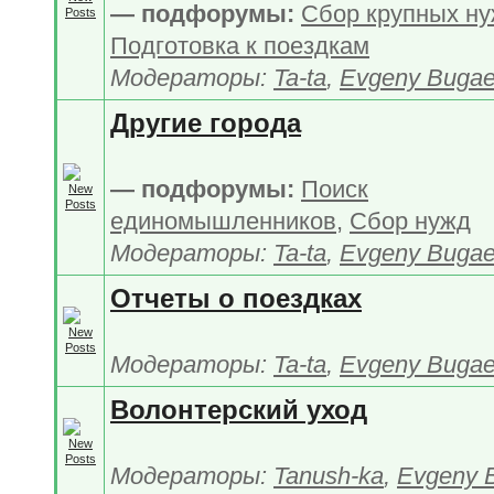
— подфорумы:
Сбор крупных н
Подготовка к поездкам
Модераторы:
Ta-ta
,
Evgeny Buga
Другие города
— подфорумы:
Поиск
единомышленников
,
Сбор нужд
Модераторы:
Ta-ta
,
Evgeny Buga
Отчеты о поездках
Модераторы:
Ta-ta
,
Evgeny Buga
Волонтерский уход
Модераторы:
Tanush-ka
,
Evgeny 