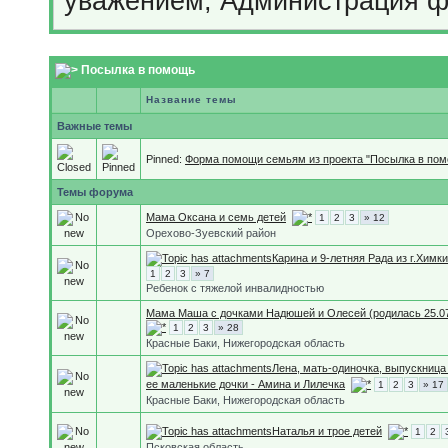
уважением, Администрация 
Посылка в помощь
Название темы
Важные темы
Pinned:
Форма помощи семьям из проекта "Посылка в по
Темы форума
Мама Оксана и семь детей
1
2
3
» 12
Орехово-Зуевский район
Карина и 9-летняя Рада из г.Химки
1
2
3
» 7
Ребенок с тяжелой инвалидностью
Мама Маша с дочками Надюшей и Олесей (родилась 25.07
1
2
3
» 28
Красные Баки, Нижегородская область
Лена, мать-одиночка, выпускница 
ее маленькие дочки - Амина и Лилечка
1
2
3
» 17
Красные Баки, Нижегородская область
Наталья и трое детей
1
2
Псковская область