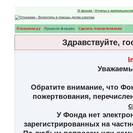
О фонде
|
Отчеты о деятельност
Отказники.ру
Правила форума
Сделать пожертвование
Здравствуйте, го
I
Уважаемы
Обратите внимание, что Фон
пожертвования, перечисле
с
У Фонда нет электро
зарегистрированных на частн