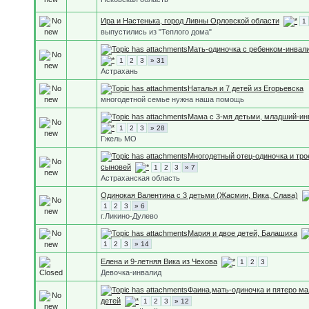
Ира и Настенька, город Ливны Орловской области
1
выпустились из "Теплого дома"
Мать-одиночка с ребенком-инвал
1
2
3
» 31
Астрахань
Наталья и 7 детей из Егорьевска
многодетной семье нужна наша помощь
Мама с 3-мя детьми, младший-ин
1
2
3
» 28
Гжель МО
Многодетный отец-одиночка и тро
сыновей
1
2
3
» 7
Астраханская область
Одинокая Валентина с 3 детьми (Жасмин, Вика, Слава)
1
2
3
» 6
г.Ликино-Дулево
Мария и двое детей, Балашиха
1
2
3
» 14
Елена и 9-летняя Вика из Чехова
1
2
3
Девочка-инвалид
Фаина,мать-одиночка и пятеро м
детей
1
2
3
» 12