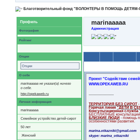
Благотворительный фонд "ВОЛОНТЕРЫ В ПОМОЩЬ ДЕТЯМ
marinaaaaa
Профиль
Администрация
Фотография
Рейтинг
Опции
О себе
Темы
Сообщения
Опции
Содержимое
О себе
Проект "Содействие семей
marinaaaaa не указал(а) ничего
WWW.OPEKAWEB.RU
о себе.
http://opekaweb.ru
--------------------
Личная информация
ТЕРРИТОРИЯ БЕЗ СИРОТ
-
Горячая линия
"ДЕТИ В С
marinaaaaa
Консультационная служба
БЕСПЛАТНЫЕ консультации 
БЛИЗКИЕ ЛЮДИ
- помощь 
Семейное устройство детей-сирот
особенностями развития.
50
лет
marina.otkazniki@gmail.com
Женский
skype: marina_otkazniki