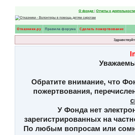
О фонде
|
Отчеты о деятельност
Отказники.ру
Правила форума
Сделать пожертвование
Здравствуйте
I
Уважаемы
Обратите внимание, что Фон
пожертвования, перечисле
с
У Фонда нет электро
зарегистрированных на частн
По любым вопросам или сомне