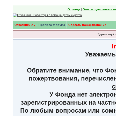
О фонде
|
Отчеты о деятельност
Отказники.ру
Правила форума
Сделать пожертвование
Здравствуйте
I
Уважаемы
Обратите внимание, что Фон
пожертвования, перечисле
с
У Фонда нет электро
зарегистрированных на частн
По любым вопросам или сомне