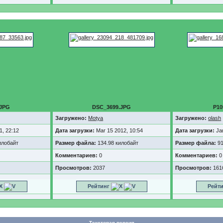
.JPG
DSC_3699.JPG
P10
Загружено:
Motya
Загружено:
olash
1, 22:12
Дата загрузки:
Mar 15 2012, 10:54
Дата загрузки:
Ja
илобайт
Размер файла:
134.98 килобайт
Размер файла:
91
Комментариев:
0
Комментариев:
0
Просмотров:
2037
Просмотров:
161
Рейтинг
Рейт
Текстовая версия