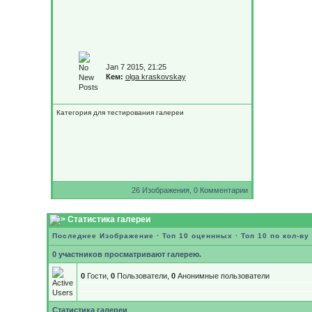
Jan 7 2015, 21:25
Кем:
olga kraskovskay
Категория для тестирования галереи
26 Изображения, 0 Комментарии
Статистика галереи
Последнее Изображение
·
Топ 10 оценнных
·
Топ 10 по кол-в
0 участников просматривают галерею.
0
Гости,
0
Пользователи,
0
Анонимные пользователи
Статистика галереи