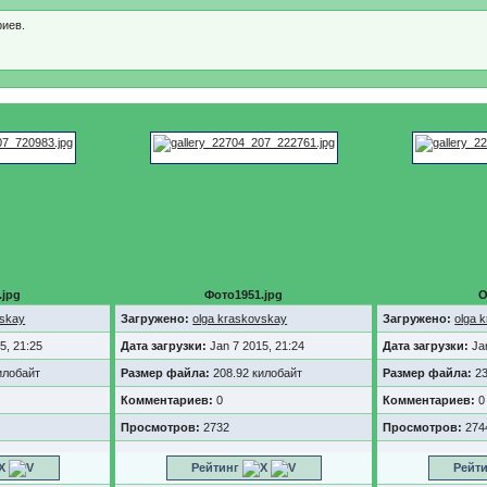
иев.
.jpg
Фото1951.jpg
О
vskay
Загружено:
olga kraskovskay
Загружено:
olga 
5, 21:25
Дата загрузки:
Jan 7 2015, 21:24
Дата загрузки:
Ja
илобайт
Размер файла:
208.92 килобайт
Размер файла:
23
Комментариев:
0
Комментариев:
0
Просмотров:
2732
Просмотров:
274
Рейтинг
Рейт