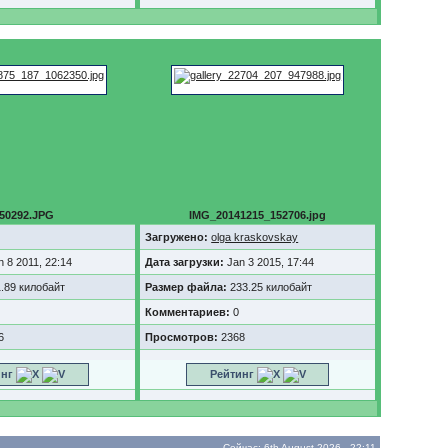
50292.JPG
IMG_20141215_152706.jpg
Загружено:
olga kraskovskay
n 8 2011, 22:14
Дата загрузки:
Jan 3 2015, 17:44
.89 килобайт
Размер файла:
233.25 килобайт
Комментариев:
0
6
Просмотров:
2368
инг
Рейтинг
Сейчас: 6th August 2026 - 22:11