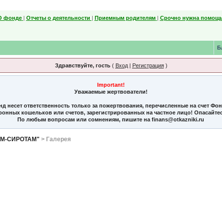
О фонде
|
Отчеты о деятельности
|
Приемным родителям
|
Срочно нужна помощь
Б
Здравствуйте, гость
(
Вход
|
Регистрация
)
Important!
Уважаемые жертвователи!
нд несет ответственность только за пожертвования, перечисленные на счет Фо
тронных кошельков или счетов, зарегистрированных на частное лицо! Опасайте
По любым вопросам или сомнениям, пишите на finans@otkazniki.ru
ЯМ-СИРОТАМ"
> Галерея