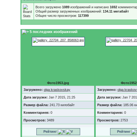
Всего загружено
1089
изображений и написано
1692
коммментар
Общий размер загруженных изображений:
134.11 мегабайт
Общее число просмотров:
117399
5 последних изображений
Фото1953.jpg
Фото1952
Загружено:
olga kraskovskay
Загружено:
olga krasko
Дата загрузки:
Jan 7 2015, 21:25
Дата загрузки:
Jan 7 201
Размер файла:
241.73 килобайт
Размер файла:
185.06 к
Комментариев:
0
Комментариев:
0
Просмотров:
3489
Просмотров:
2753
Рейтинг
Рейтинг