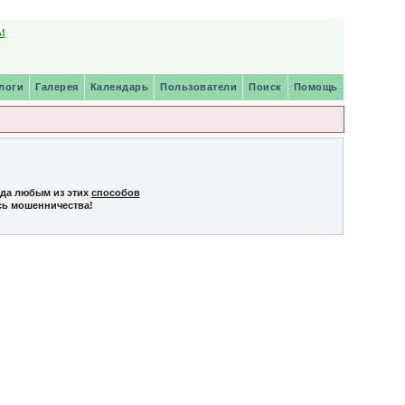
!
логи
Галерея
Календарь
Пользователи
Поиск
Помощь
нда любым из этих
способов
сь мошенничества!