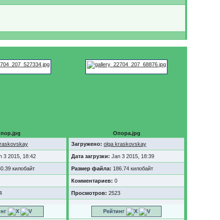
пор.jpg
Опора.jpg
kraskovskay
Загружено:
olga kraskovskay
n 3 2015, 18:42
Дата загрузки:
Jan 3 2015, 18:39
0.39 килобайт
Размер файла:
186.74 килобайт
Комментариев:
0
4
Просмотров:
2523
инг
Рейтинг